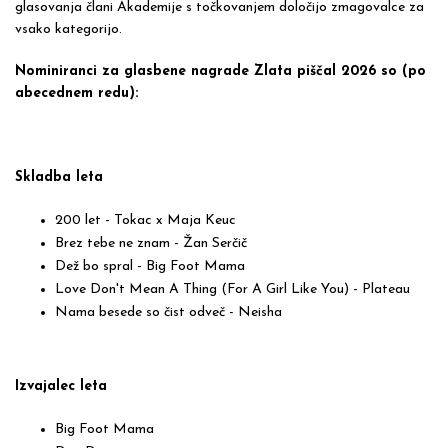
glasovanja člani Akademije s točkovanjem določijo zmagovalce za
vsako kategorijo.
Nominiranci za glasbene nagrade Zlata piščal 2026 so (po
abecednem redu):
Skladba leta
200 let - Tokac x Maja Keuc
Brez tebe ne znam - Žan Serčič
Dež bo spral - Big Foot Mama
Love Don't Mean A Thing (For A Girl Like You) - Plateau
Nama besede so čist odveč - Neisha
Izvajalec leta
Big Foot Mama