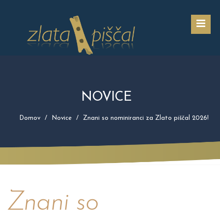
NOVICE
Domov
Novice
Znani so nominiranci za Zlato piščal 2026!
Znani so