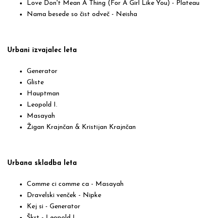
Love Don't Mean A Thing (For A Girl Like You) - Plateau
Nama besede so čist odveč - Neisha
Urbani izvajalec leta
Generator
Gliste
Hauptman
Leopold I.
Masayah
Žigan Krajnčan & Kristijan Krajnčan
Urbana skladba leta
Comme ci comme ca - Masayah
Dravelski venček - Nipke
Kej si - Generator
Škrt - Leopold I.