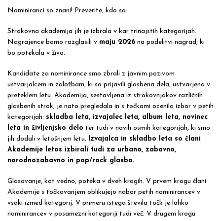
Nominiranci so znani! Preverite, kdo so.
Strokovna akademija jih je izbrala v kar trinajstih kategorijah.
Nagrajence bomo razglasili v
maju 2026
na podelitvi nagrad, ki
bo potekala v živo.
Kandidate za nominirance smo zbrali z javnim pozivom
ustvarjalcem in založbam, ki so prijavili glasbena dela, ustvarjena v
preteklem letu. Akademija, sestavljena iz strokovnjakov različnih
glasbenih strok, je nato pregledala in s točkami ocenila izbor v petih
kategorijah:
skladba leta, izvajalec leta, album leta, novinec
leta in življenjsko delo
ter tudi v novih osmih kategorijah, ki smo
jih dodali v letošnjem letu.
Izvajalca in skladbo leta so člani
Akademije letos izbirali tudi za urbano, zabavno,
narodnozabavno in pop/rock glasbo.
Glasovanje, kot vedno, poteka v dveh krogih. V prvem krogu člani
Akademije s točkovanjem oblikujejo nabor petih nominirancev v
vsaki izmed kategorij. V primeru istega števila točk je lahko
nominirancev v posamezni kategoriji tudi več. V drugem krogu